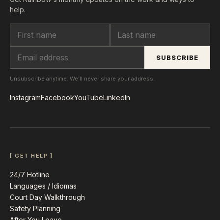
help.
SUBSCRIBE
Unsubscribe anytime. We’ll never share your address.
Instagram
Facebook
YouTube
LinkedIn
[ GET HELP ]
24/7 Hotline
Languages / Idiomas
Court Day Walkthrough
Safety Planning
After You Leave