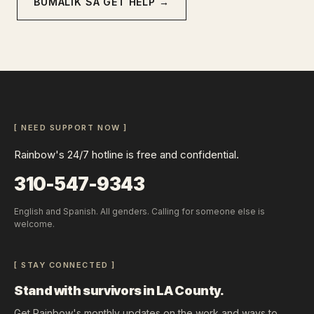
BUMALIK SA GET HELP →
[ NEED SUPPORT NOW ]
Rainbow's 24/7 hotline is free and confidential.
310-547-9343
English and Spanish. All genders. Calling for someone else is
welcome.
[ STAY CONNECTED ]
Stand with survivors in LA County.
Get Rainbow's monthly updates on the work and ways to