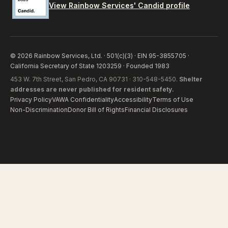
View Rainbow Services' Candid profile
© 2026 Rainbow Services, Ltd. · 501(c)(3) · EIN 95-3855705 ·
California Secretary of State 1203259 · Founded 1983
453 W. 7th Street, San Pedro, CA 90731 · 310-548-5450.
Shelter
addresses are never published for resident safety.
Privacy Policy
VAWA Confidentiality
Accessibility
Terms of Use
Non-Discrimination
Donor Bill of Rights
Financial Disclosures