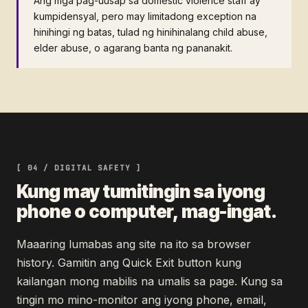
Ang mga pag-uusap sa domestic violence staff ay
kumpidensyal, pero may limitadong exception na
hinihingi ng batas, tulad ng hinihinalang child abuse,
elder abuse, o agarang banta ng pananakit.
[ 04 / DIGITAL SAFETY ]
Kung may tumitingin sa iyong
phone o computer, mag-ingat.
Maaaring lumabas ang site na ito sa browser
history. Gamitin ang Quick Exit button kung
kailangan mong mabilis na umalis sa page. Kung sa
tingin mo mino-monitor ang iyong phone, email,