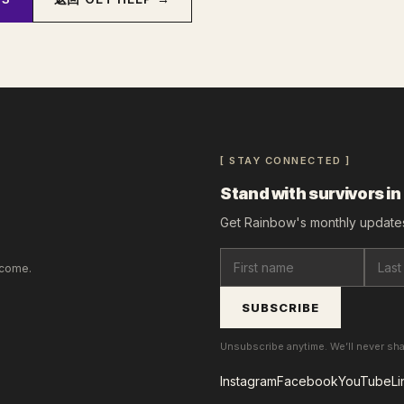
[ STAY CONNECTED ]
Stand with survivors in
Get Rainbow's monthly updates
lcome.
SUBSCRIBE
Unsubscribe anytime. We’ll never sh
Instagram
Facebook
YouTube
Li