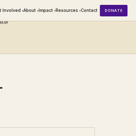
t Involved
About
Impact
Resources
Contact
DONATE
▾
▾
▾
▾
始就讲
打