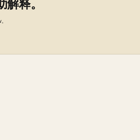
助解释。
w。