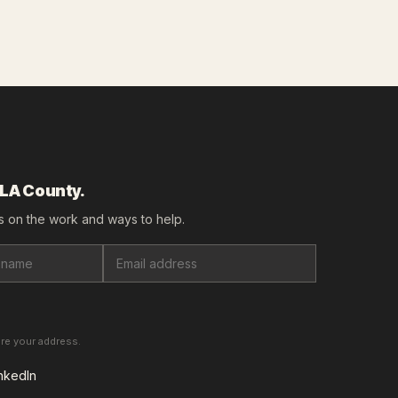
 LA County.
 on the work and ways to help.
are your address.
nkedIn