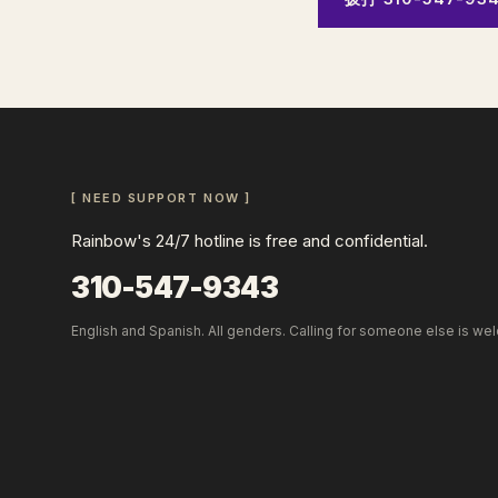
[ NEED SUPPORT NOW ]
Rainbow's 24/7 hotline is free and confidential.
310-547-9343
English and Spanish. All genders. Calling for someone else is we