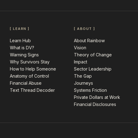
[ LEARN ]
[ ABOUT ]
Learn Hub
About Rainbow
What is DV?
Vision
Warning Signs
Theory of Change
Why Survivors Stay
Impact
How to Help Someone
Sector Leadership
Anatomy of Control
The Gap
Financial Abuse
Journeys
Text Thread Decoder
Systems Friction
Private Dollars at Work
Financial Disclosures