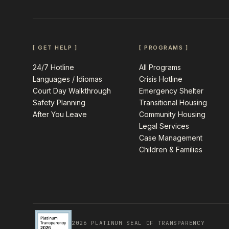
[ GET HELP ]
[ PROGRAMS ]
24/7 Hotline
All Programs
Languages / Idiomas
Crisis Hotline
Court Day Walkthrough
Emergency Shelter
Safety Planning
Transitional Housing
After You Leave
Community Housing
Legal Services
Case Management
Children & Families
2026 PLATINUM SEAL OF TRANSPARENCY